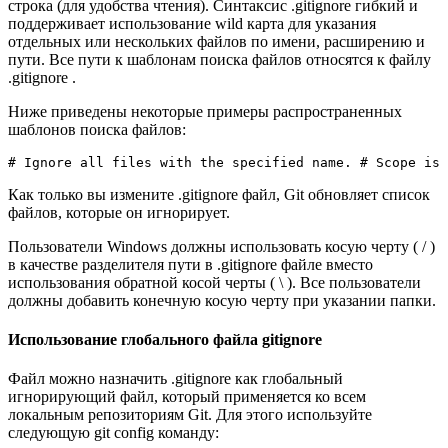
строка (для удобства чтения). Синтаксис .gitignore гибкий и
поддерживает использование wild карта для указания
отдельных или нескольких файлов по имени, расширению и
пути. Все пути к шаблонам поиска файлов относятся к файлу
.gitignore .
Ниже приведены некоторые примеры распространенных
шаблонов поиска файлов:
# Ignore all files with the specified name. # Scope is 
Как только вы измените .gitignore файл, Git обновляет список
файлов, которые он игнорирует.
Пользователи Windows должны использовать косую черту ( / )
в качестве разделителя пути в .gitignore файле вместо
использования обратной косой черты ( \ ). Все пользователи
должны добавить конечную косую черту при указании папки.
Использование глобального файла gitignore
Файл можно назначить .gitignore как глобальный
игнорирующий файл, который применяется ко всем
локальным репозиториям Git. Для этого используйте
следующую git config команду: