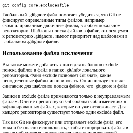
git config core.excludesfile
Глобальный .gitignore файл помогает убедиться, что Git не
фиксирует определенные типы файлов, например
скомпилированные двоичные файлы, в любом локальном
репозитории. Шаблоны поиска файлов в файле, относящемся
к репозиторию .gitignore , имеют приоритет над шаблонами в
глобальном .gitignore файле.
Использование файла исключения
Вы также можете добавить записи для шаблонов exclude
поиска файлов в файл в папке .git/info/ локального
репозитория. Файл exclude позволяет Git знать, какие
неподтеченные файлы игнорировать. Он использует тот же
синтаксис для шаблонов поиска файлов, что .gitignore и файл.
Записи в exclude файле применяются только к неуправляемым
файлам. Они не препятствуют Git сообщать об изменениях в
зафиксированных файлах, которые он уже отслеживает. Для
каждого репозитория существует только один exclude файл.
Так как Git не фиксирует или отправляет exclude файл, его
можно безопасно использовать, чтобы игнорировать файлы в
локальной системе, не затрагивая других пользователей.