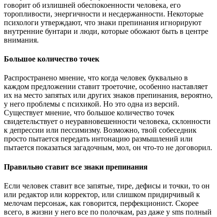
говорит об излишней обеспокоенности человека, его
торопливости, энергичности и несдержанности. Некоторые
психологи утверждают, что знаки препинания игнорируют
внутренние бунтари и люди, которые обожают быть в центре
внимания.
Большое количество точек
Распространено мнение, что когда человек буквально в
каждом предложении ставит троеточие, особенно наставляет
их на место запятых или других знаков препинания, вероятно,
у него проблемы с психикой. Но это одна из версий.
Существует мнение, что большое количество точек
свидетельствует о неуравновешенности человека, склонности
к депрессии или пессимизму. Возможно, твой собеседник
просто пытается передать интонацию размышлений или
пытается показаться загадочным, мол, он что-то не договорил.
Правильно ставит все знаки препинания
Если человек ставит все запятые, тире, дефисы и точки, то он
или редактор или корректор, или слишком придирчивый к
мелочам персонаж, как говорится, перфекционист. Скорее
всего, в жизни у него все по полочкам, раз даже у sms полный