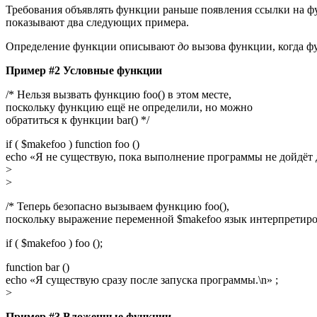
Требования объявлять функции раньше появления ссылки на 
показывают два следующих примера.
Определение функции описывают
до
вызова функции, когда ф
Пример #2 Условные функции
/* Нельзя вызвать функцию foo() в этом месте,
поскольку функцию ещё не определили, но можно
обратиться к функции bar() */
if ( $makefoo ) function foo ()
echo «Я не существую, пока выполнение программы не дойдёт д
>
>
/* Теперь безопасно вызываем функцию foo(),
поскольку выражение переменной $makefoo язык интерпретирова
if ( $makefoo ) foo ();
function bar ()
echo «Я существую сразу после запуска программы.\n» ;
>
Пример #3 Вложенные функции