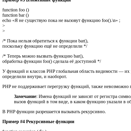
function foo ()
function bar ()
echo «Я не существую пока не вызовут функцию foo().\n» ;
>
>
/* Пока нельзя обратиться к функции bar(),
поскольку функцию ещё не определили */
/* Теперь можно вызвать функцию bar(),
обработка функции foo() сделала её доступной */
У функций и классов PHP глобальная область видимости — их 
определили внутри, и наоборот.
PHP не поддерживает перегрузку функций, также невозможно 
Замечание
: Имена функций не зависят от регистра симво
вызов функций в том виде, в каком функцию указали в о
В PHP функции разрешается вызывать рекурсивно.
Пример #4 Рекурсивные функции