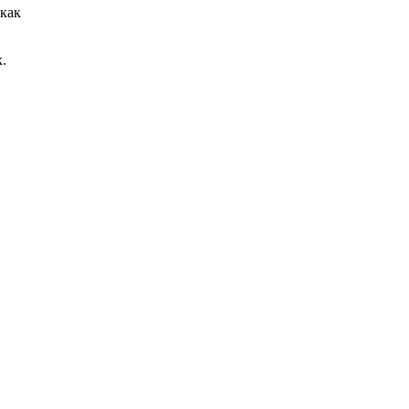
как
.