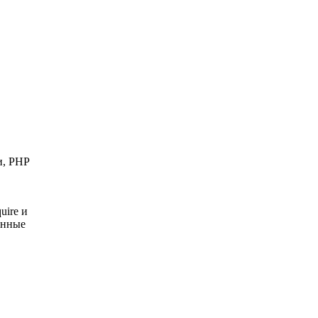
и, PHP
uire и
енные