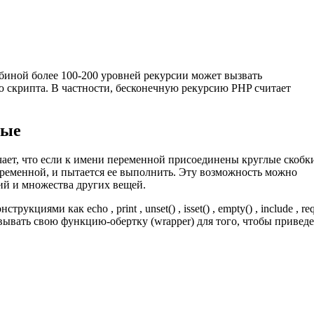
биной более 100-200 уровней рекурсии может вызвать
 скрипта. В частности, бесконечную рекурсию PHP считает
ные
ет, что если к имени переменной присоединены круглые скобк
еременной, и пытается ее выполнить. Эту возможность можно
ий и множества других вещей.
иями как echo , print , unset() , isset() , empty() , include , req
ывать свою функцию-обертку (wrapper) для того, чтобы привед