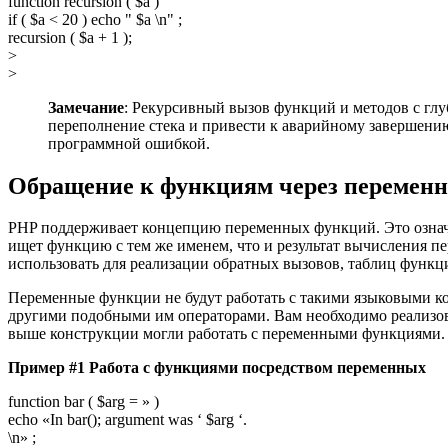
function recursion ( $a )
if ( $a < 20 ) echo " $a \n" ;
recursion ( $a + 1 );
>
>
Замечание
: Рекурсивный вызов функций и методов с глу
переполнение стека и привести к аварийному завершению
программной ошибкой.
Обращение к функциям через перемен
PHP поддерживает концепцию переменных функций. Это означа
ищет функцию с тем же именем, что и результат вычисления п
использовать для реализации обратных вызовов, таблиц функц
Переменные функции не будут работать с такими языковыми конструкц
другими подобными им операторами. Вам необходимо реализов
выше конструкции могли работать с переменными функциями.
Пример #1 Работа с функциями посредством переменных
function bar ( $arg = » )
echo «In bar(); argument was ‘ $arg ‘.
\n» ;