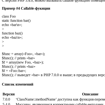
С версии PHP 5.4.0, можно вызывать callable функцию помещ
Пример #4 Сallable-фукнции
class Foo
static function bar()
echo «bar\n»;
>
function baz()
echo «baz\n»;
>
>
$func = array(«Foo», «bar»);
$func(); // prints «bar»
$f = array(new Foo, «baz»);
$func(); // prints «baz»
$f = «Foo::bar»;
$func(); // выведет «bar» в PHP 7.0.0 и выше; в предыдущих ве
Список изменений
Версия
Описание
7.0.0
‘ClassName::methodName’ доступна как функция-перем
5.4.0
Массивы, являющиеся корректными callable-методами