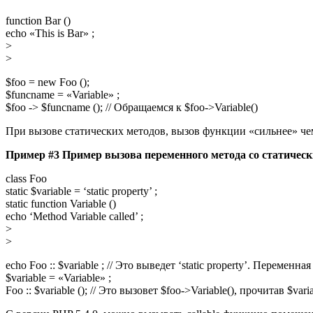
function Bar ()
echo «This is Bar» ;
>
>
$foo = new Foo ();
$funcname = «Variable» ;
$foo -> $funcname (); // Обращаемся к $foo->Variable()
При вызове статических методов, вызов функции «сильнее» чем
Пример #3 Пример вызова переменного метода со статичес
class Foo
static $variable = ‘static property’ ;
static function Variable ()
echo ‘Method Variable called’ ;
>
>
echo Foo :: $variable ; // Это выведет ‘static property’. Перемен
$variable = «Variable» ;
Foo :: $variable (); // Это вызовет $foo->Variable(), прочитав $va