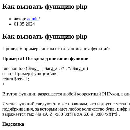
Как вызвать функцию php
автор:
admin
01.05.2024
Как вызвать функцию php
Приведём пример синтаксиса для описания функций:
Пример #1 Псевдокод описания функции
function foo ( $arg_1 , $arg_2 , /* . */ $arg_n )
echo «Пример функции.\n» ;
return $retval ;
>
Внутри функции разрешается любой корректный PHP-код, вклю
Имена функций следуют тем же правилам, что и другие метки 
подчёркивания, за которым идёт любое количество букв, цифр
выражается так: ^[a-zA-Z_\x80-\xff][a-zA-Z0-9_\x80-\xff]*$ .
Подсказка