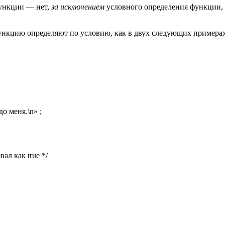
функции — нет,
за исключением
условного определения функции, 
ункцию определяют по условию, как в двух следующих примерах
о меня.\n» ;
л как true */