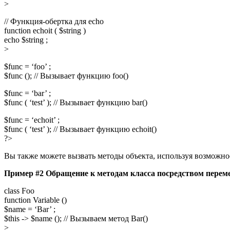
>
// Функция-обертка для echo
function echoit ( $string )
echo $string ;
>
$func = ‘foo’ ;
$func (); // Вызывает функцию foo()
$func = ‘bar’ ;
$func ( ‘test’ ); // Вызывает функцию bar()
$func = ‘echoit’ ;
$func ( ‘test’ ); // Вызывает функцию echoit()
?>
Вы также можете вызвать методы объекта, используя возможн
Пример #2 Обращение к методам класса посредством пере
class Foo
function Variable ()
$name = ‘Bar’ ;
$this -> $name (); // Вызываем метод Bar()
>