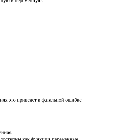
енную в переменную.
рсиях это приведет к фатальной ошибке
енная.
, доступны как функции-переменные.