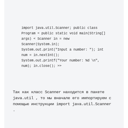
import java.util.Scanner; public class 
Program < public static void main(String[] 
args) < Scanner in = new 
Scanner(System.in); 
System.out.print("Input a number: "); int 
num = in.nextInt(); 
System.out.printf("Your number: %d \n", 
num); in.close(); >>
Так как класс Scanner находится в пакете 
java.util , то мы вначале его импортируем с 
помощью инструкции import java.util.Scanner 
.