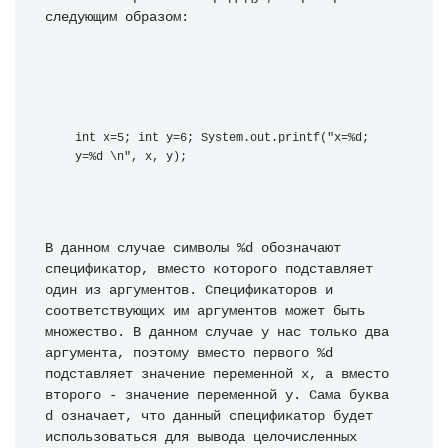
следующим образом:
int x=5; int y=6; System.out.printf("x=%d; 
y=%d \n", x, y);
В данном случае символы %d обозначают 
спецификатор, вместо которого подставляет 
один из аргументов. Спецификаторов и 
соответствующих им аргументов может быть 
множество. В данном случае у нас только два 
аргумента, поэтому вместо первого %d 
подставляет значение переменной x, а вместо 
второго - значение переменной y. Сама буква 
d означает, что данный спецификатор будет 
использоваться для вывода целочисленных 