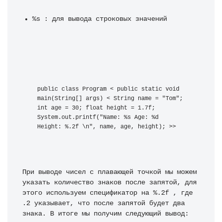
%s : для вывода строковых значений
public class Program < public static void 
main(String[] args) < String name = "Tom"; 
int age = 30; float height = 1.7f; 
System.out.printf("Name: %s Age: %d 
Height: %.2f \n", name, age, height); >>
При выводе чисел с плавающей точкой мы можем 
указать количество знаков после запятой, для 
этого используем спецификатор на %.2f , где 
.2 указывает, что после запятой будет два 
знака. В итоге мы получим следующий вывод: