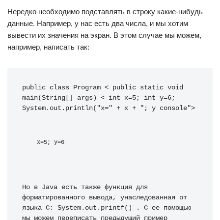
Нередко необходимо подставлять в строку какие-нибудь
данные. Например, у нас есть два числа, и мы хотим
вывести их значения на экран. В этом случае мы можем,
например, написать так:
public class Program < public static void 
main(String[] args) < int x=5; int y=6; 
System.out.println("x=" + x + "; y console"> 
x=5; y=6
Но в Java есть также функция для 
форматированного вывода, унаследованная от 
языка С: System.out.printf() . С ее помощью 
мы можем переписать предыдущий пример 