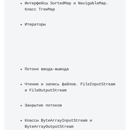
Интерфейсы SortedMap и NavigableMap. 
Класс TreeMap
Итераторы
Потоки ввода-вывода
Чтение и запись файлов. FileInputStream 
и FileOutputStream
Закрытие потоков
Классы ByteArrayInputStream и 
ByteArrayOutputStream