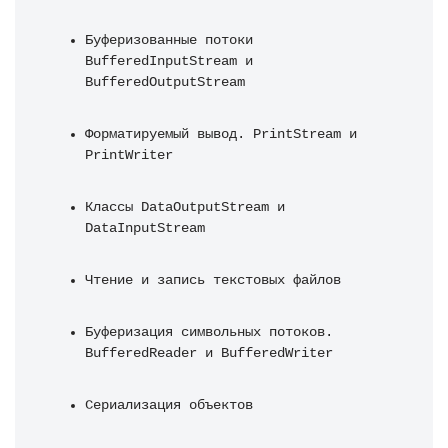
Буферизованные потоки 
BufferedInputStream и 
BufferedOutputStream
Форматируемый вывод. PrintStream и 
PrintWriter
Классы DataOutputStream и 
DataInputStream
Чтение и запись текстовых файлов
Буферизация символьных потоков. 
BufferedReader и BufferedWriter
Сериализация объектов