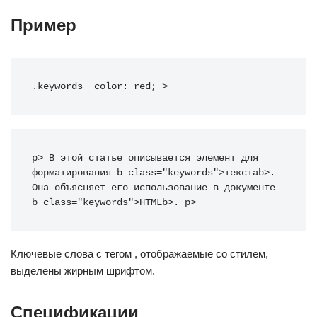
Пример
.keywords 
color
:
 red
;
>
p
>
 В этой статье описывается элемент для 
форматирования 
b
class
=
"
keywords
"
>
текста
b
>
. 
Она объясняет его использование в документе 
b
class
=
"
keywords
"
>
HTML
b
>
. 
p
>
Ключевые слова с тегом , отображаемые со стилем,
выделены жирным шрифтом.
Спецификации