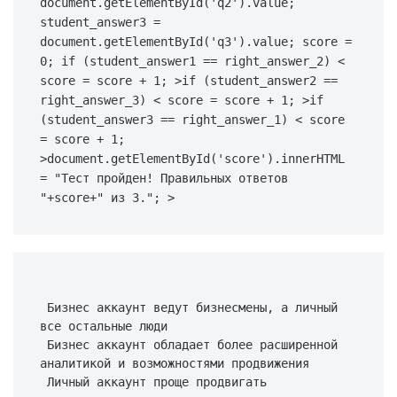
document.getElementById('q2').value; 
student_answer3 = 
document.getElementById('q3').value; score = 
0; if (student_answer1 == right_answer_2) < 
score = score + 1; >if (student_answer2 == 
right_answer_3) < score = score + 1; >if 
(student_answer3 == right_answer_1) < score 
= score + 1; 
>document.getElementById('score').innerHTML 
= "Тест пройден! Правильных ответов 
"+score+" из 3."; >
 Бизнес аккаунт ведут бизнесмены, а личный 
все остальные люди 
 Бизнес аккаунт обладает более расширенной 
аналитикой и возможностями продвижения 
 Личный аккаунт проще продвигать 