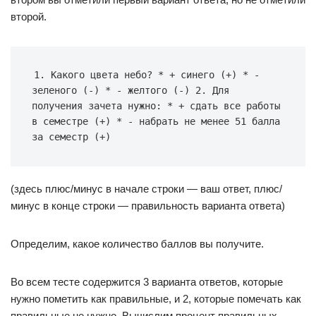
второй.
1.
Какого
цвета
небо
?
*
+
синего
(
+
)
*
-
зеленого
(
-
)
*
-
желтого
(
-
)
2.
Для
получения
зачета
нужно
:
*
+
сдать
все
работы
в
семестре
(
+
)
*
-
набрать
не
менее
51
балла
за
семестр
(
+
)
(здесь плюс/минус в начале строки — ваш ответ, плюс/
минус в конце строки — правильность варианта ответа)
Определим, какое количество баллов вы получите.
Во всем тесте содержится 3 варианта ответов, которые
нужно пометить как правильные, и 2, которые помечать как
правильные не нужно. Вычислим процент правильных