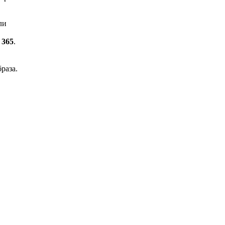
ли
 365
.
раза.