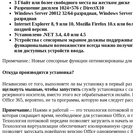
3 Гбайт или более свободного места на жестком диске
Разрешение дисплея 1024×576 с DirectX10
Windows Server 20012 32/64-разрядная, Windows Server 
разрядная
Internet Explorer 8, 9 или 10, Mozilla Firefox 10.x или 
поздней версии
.
Установлено .NET 3.4, 4.0 или 4.5
Устройства с сенсорным экраном должны поддерживат
функциональным возможностям всегда можно получит
или доступных устройств ввода.
Примечание.: Новые сенсорные функции оптимизированы для 
Откуда производится установка?
Независимо от того, выполняете ли вы установку в первый раз 
щелкнуть мышью, чтобы запустить
службу установщика с сай
резервного носителя, вместо этого все обрабатывается онлайн
Office 365, вероятно, не та программа, которую вам следует рас
Примечание.:
Нажми и работай — это технология потоковой пе
которая сокращает время, необходимое для установки Office, и 
Технология потоковой передачи позволяет загрузить и начать ис
Технология виртуализации обеспечивает изолированную среду д
позволяет запускать новейшую версию Office одновременно с бо