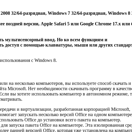
2008 32/64-разрядная, Windows 7 32/64-разрядная, Windows 8 
более поздней версии, Apple Safari 5 или Google Chrome 17.x или
ь мультисенсорный ввод. Но ко всем функциям и
ь доступ с помощью клавиатуры, мыши или других станда
использования с Windows 8.
или на несколько компьютеров, вы используете способ скачать и
та Microsoft. Нет необходимости скачивать программу в качеств
. Если вы хотите использовать компьютер в автономном режиме, 
сматривать.
редачи и виртуализации, разработанная корпорацией Microsoft,
помогает запускать несколько версий Office на одном компьютере
пользовать Office до установки всего пакета на компьютер.
ля запуска пакета Office на компьютере. Эта изолированная сре
лее ранней версией Office, которая уже установлена на компьют