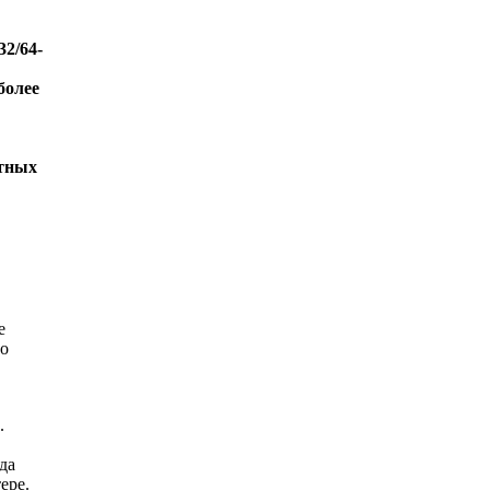
32/64-
 более
ртных
е
то
.
да
ере.