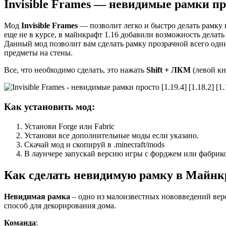
Invisible Frames — невидимые рамки просто
Мод
Invisible Frames
— позволит легко и быстро делать рамку 
еще не в курсе, в майнкрафт 1.16 добавили возможность дела
Данный мод позволит вам сделать рамку прозрачной всего од
предметы на стены.
Все, что необходимо сделать, это нажать
Shift + ЛКМ
(левой кн
Как установить мод:
Установи Forge или Fabric
Установи все дополнительные моды если указано.
Скачай мод и скопируй в .minecraft/mods
В лаунчере запускай версию игры с форджем или фабрик
Как сделать невидимую рамку в Майнк
Невидимая рамка
– одно из малоизвестных нововведений верс
способ для декорирования дома.
Команда
: