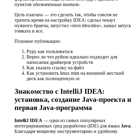
пунктов обозначенные вначале.
Цель плагина — это сделать так, чтобы совсем не
тратить время на настройку IDEA: сделал чекаут
нужного бранча, запустил «mvn idea:idea», нажал запуск
томката и все.
Похожие публикации:
Pypy как пользоваться
Верно ли что python идеально подходит для
написания драйверов устройств
Как указать ссылку на файл
Как установить linux mint на внешний жесткий
диск как полноценную ос
Знакомство с IntelliJ IDEA:
установка, создание Java-проекта и
первая Java-программа
IntelliJ IDEA
— одна из самых популярных
интегрированных сред разработки (
IDE
) для языка
Java
.
Благодаря мощному инструментарию и удобному