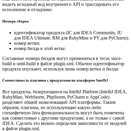
видеть исходный код внутреннего API и трассировать его
исполнение в отладчике.
Номера сборок
идентификатор продукта (IC для IDEA Community, IU
для IDEA Ultimate, RM для RubyMine и PY для PyCharm);
номер ветви;
номер билда в этой ветке.
Составные номера билдов могут применяться в тегах since-
build и until-build в файле plugin.xml. Обычно идентификатор
продукта опускают, используя лишь номер ветки и билда:
Совместимость плагинов с продуктами на платформе IntelliJ
Все продукты, базирующиеся на IntelliJ Platform (IntelliJ IDEA,
RubyMine, WebStorm, PhpStorm, PyCharm и AppCode)
разделяют общий нижележащий API платформы. Таким
образом, плагины, не использующие какую-либо
специфичную Java функциональность могут быть помечены
как совместимые с другими продуктами, а не только с самой
IDEA. Сделать это можно определив зависимости от модулей
в файле plugin.xml.