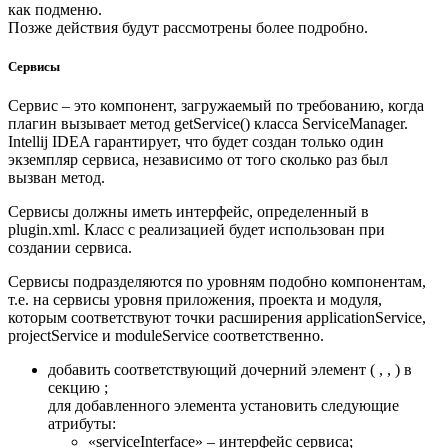
как подменю.
Позже действия будут рассмотрены более подробно.
Сервисы
Сервис – это компонент, загружаемый по требованию, когда
плагин вызывает метод getService() класса ServiceManager.
Intellij IDEA гарантирует, что будет создан только один
экземпляр сервиса, независимо от того сколько раз был
вызван метод.
Сервисы должны иметь интерфейс, определенный в
plugin.xml. Класс с реализацией будет использован при
создании сервиса.
Сервисы подразделяются по уровням подобно компонентам,
т.е. на сервисы уровня приложения, проекта и модуля,
которым соответствуют точки расширения applicationService,
projectService и moduleService соответственно.
добавить соответствующий дочерний элемент ( , , ) в
секцию ;
для добавленного элемента установить следующие
атрибуты:
«serviceInterface» – интерфейс сервиса;