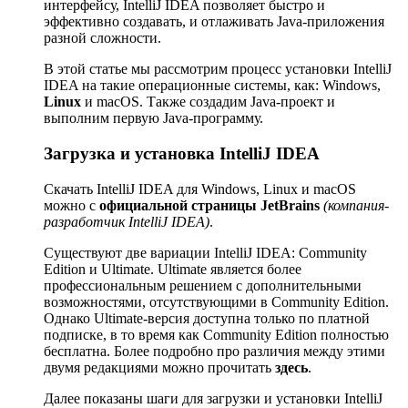
интерфейсу, IntelliJ IDEA позволяет быстро и
эффективно создавать, и отлаживать Java-приложения
разной сложности.
В этой статье мы рассмотрим процесс установки IntelliJ
IDEA на такие операционные системы, как: Windows,
Linux
и macOS. Также создадим Java-проект и
выполним первую Java-программу.
Загрузка и установка IntelliJ IDEA
Скачать IntelliJ IDEA для Windows, Linux и macOS
можно с
официальной страницы JetBrains
(компания-
разработчик IntelliJ IDEA)
.
Существуют две вариации IntelliJ IDEA: Community
Edition и Ultimate. Ultimate является более
профессиональным решением с дополнительными
возможностями, отсутствующими в Community Edition.
Однако Ultimate-версия доступна только по платной
подписке, в то время как Community Edition полностью
бесплатна. Более подробно про различия между этими
двумя редакциями можно прочитать
здесь
.
Далее показаны шаги для загрузки и установки IntelliJ