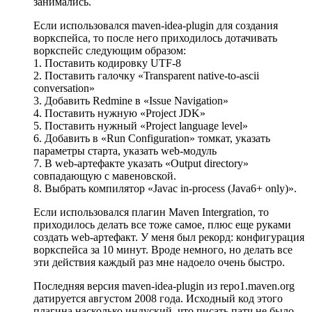
занимались.
Если использовался maven-idea-plugin для создания
воркспейса, то после него приходилось дотачивать
воркспейс следующим образом:
1. Поставить кодировку UTF-8
2. Поставить галочку «Transparent native-to-ascii
conversation»
3. Добавить Redmine в «Issue Navigation»
4. Поставить нужную «Project JDK»
5. Поставить нужный «Project language level»
6. Добавить в «Run Configuration» томкат, указать
параметры старта, указать web-модуль
7. В web-артефакте указать «Output directory»
совпадающую с мавеновской.
8. Выбрать компилятор «Javac in-process (Java6+ only)».
Если использовался плагин Maven Intergration, то
приходилось делать все тоже самое, плюс еще руками
создать web-артефакт. У меня был рекорд: конфигурация
воркспейса за 10 минут. Вроде немного, но делать все
эти действия каждый раз мне надоело очень быстро.
Последняя версия maven-idea-plugin из repo1.maven.org
датируется августом 2008 года. Исходный код этого
плагина насколько индуский, что писать патч не было