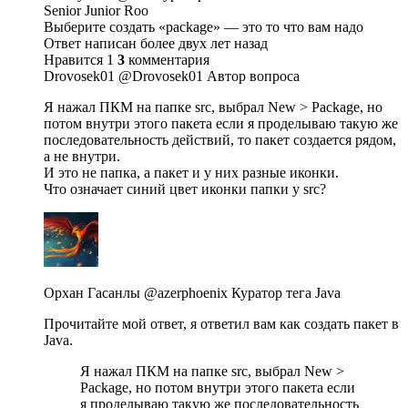
Senior Junior Roo
Выберите создать «package» — это то что вам надо
Ответ написан более двух лет назад
Нравится 1
3
комментария
Drovosek01 @Drovosek01 Автор вопроса
Я нажал ПКМ на папке src, выбрал New > Package, но
потом внутри этого пакета если я проделываю такую же
последовательность действий, то пакет создается рядом,
а не внутри.
И это не папка, а пакет и у них разные иконки.
Что означает синий цвет иконки папки у src?
Орхан Гасанлы @azerphoenix Куратор тега Java
Прочитайте мой ответ, я ответил вам как создать пакет в
Java.
Я нажал ПКМ на папке src, выбрал New >
Package, но потом внутри этого пакета если
я проделываю такую же последовательность