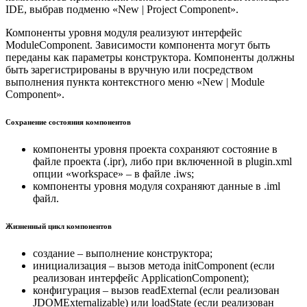
IDE, выбрав подменю «New | Project Component».
Компоненты уровня модуля реализуют интерфейс
ModuleComponent. Зависимости компонента могут быть
переданы как параметры конструктора. Компоненты должны
быть зарегистрированы в вручную или посредством
выполнения пункта контекстного меню «New | Module
Component».
Сохранение состояния компонентов
компоненты уровня проекта сохраняют состояние в
файле проекта (.ipr), либо при включенной в plugin.xml
опции «workspace» – в файле .iws;
компоненты уровня модуля сохраняют данные в .iml
файл.
Жизненный цикл компонентов
создание – выполнение конструктора;
инициализация – вызов метода initComponent (если
реализован интерфейс ApplicationComponent);
конфигурация – вызов readExternal (если реализован
JDOMExternalizable) или loadState (если реализован