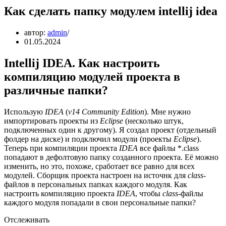
Как сделать папку модулем intellij idea
автор:
admin
01.05.2024
Intellij IDEA. Как настроить
компиляцию модулей проекта в
различные папки?
Использую
IDEA
(
v14 Community Edition
). Мне нужно
импортировать проекты из
Eclipse
(несколько штук,
подключенных один к другому). Я создал проект (отдельный
фолдер на диске) и подключил модули (проекты
Eclipse
).
Теперь при компиляции проекта
IDEA
все файлы *.class
попадают в дефолтовую папку созданного проекта. Её можно
изменить, но это, похоже, сработает все равно для всех
модулей. Сборщик проекта настроен на источнк для
class
-
файлов в персональных папках каждого модуля. Как
настроить компиляцию проекта
IDEA
, чтобы
class
-файлы
каждого модуля попадали в свои персональные папки?
Отслеживать