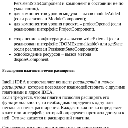
PersistentStateComponent и компонент в состоянии не по-
умолчанию);
для компонентов уровня модуля – вызов moduleAdded
(если реализован ModuleComponent);
для компонентов уровня проекта – projectOpened (если
реализован интерфейс ProjectComponent).
сохранение конфигурации – вызов writeExternal (если
реализован интерфейс JDOMExternalizable) или getState
(если реализован PersistentStateComponent);
освобождение ресурсов – вызов метода
disposeComponent.
Расширения плагинов и точки расширения
Intellij IDEA предоставляет концепт
расширений
и
точек
расширения
, которые позволяют взаимодействовать с другими
плагинами и ядром IDEA.
Если требуется, чтобы плагин позволял расширять его
функциональность, то необходимо определить одну или
несколько точек расширения. Каждая такая точка определяет
класс или интерфейс, который определяет протокол доступа к
ней. Это же касается и расширений плагина.
Определить расширения и точки расширения можно в