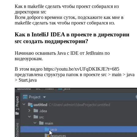
Как в makefile сделать чтобы проект собирался из
директории src
Всем доброго времени суток, подскажите как мне в
makefile сделать так чтобы проект собирался из.
Как в IntelliJ IDEA в проекте в директории
src создать поддиректории?
Начинаю осваивать Java c IDE от JetBrains по
видеоурокам.
В этом видео https://youtu.be/xvUFqDKIKJE?t=685
представлена структура папок в проекте src > main > java
> Start.java