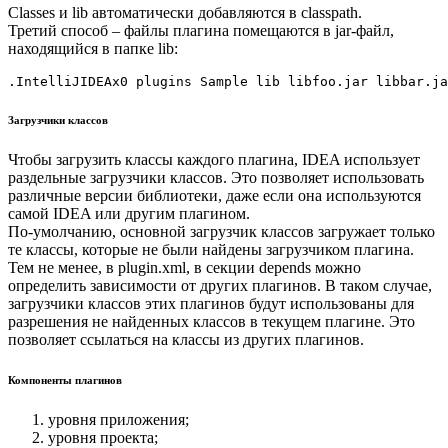
Classes и lib автоматически добавляются в classpath.
Третий способ – файлы плагина помещаются в jar-файл,
находящийся в папке lib:
.IntelliJIDEAx0 plugins Sample lib libfoo.jar libbar.ja
Загрузчики классов
Чтобы загрузить классы каждого плагина, IDEA использует
раздельные загрузчики классов. Это позволяет использовать
различные версии библиотеки, даже если она используются
самой IDEA или другим плагином.
По-умолчанию, основной загрузчик классов загружает только
те классы, которые не были найдены загрузчиком плагина.
Тем не менее, в plugin.xml, в секции depends можно
определить зависимости от других плагинов. В таком случае,
загрузчики классов этих плагинов будут использованы для
разрешения не найденных классов в текущем плагине. Это
позволяет ссылаться на классы из других плагинов.
Компоненты плагинов
уровня приложения;
уровня проекта;