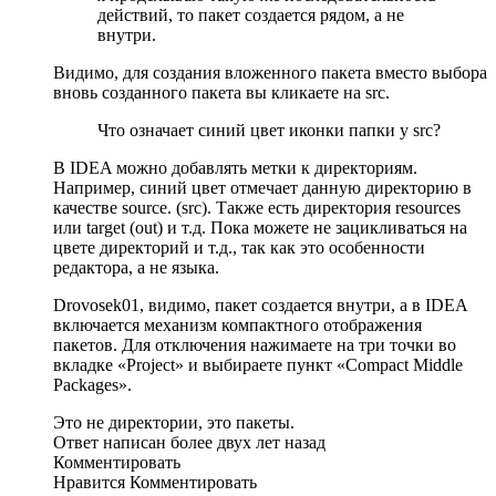
действий, то пакет создается рядом, а не
внутри.
Видимо, для создания вложенного пакета вместо выбора
вновь созданного пакета вы кликаете на src.
Что означает синий цвет иконки папки у src?
В IDEA можно добавлять метки к директориям.
Например, синий цвет отмечает данную директорию в
качестве source. (src). Также есть директория resources
или target (out) и т.д. Пока можете не зацикливаться на
цвете директорий и т.д., так как это особенности
редактора, а не языка.
Drovosek01, видимо, пакет создается внутри, а в IDEA
включается механизм компактного отображения
пакетов. Для отключения нажимаете на три точки во
вкладке «Project» и выбираете пункт «Compact Middle
Packages».
Это не директории, это пакеты.
Ответ написан более двух лет назад
Комментировать
Нравится Комментировать