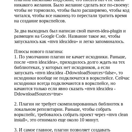
никакого желания. Было желание сделать все по-своему:
чтобы не тормозило, чтобы было расширяемо, чтобы код
читался, чтобы все наконец-то перестали тратить время
на создание воркспейсов.
За два выходных был написан свой maven-idea-plugin и
размещен на Google Code. Название такое же, чтобы
запускалось как «mvn idea:idea» и легко запоминалось.
Плюсы нового плагина:
1. По умолчанию плагин не качает исходники. Раньше,
после «mvn idea:idea», приходилось долго ждать на тех
библиотеках, у которых нет исходников, а если
запускать «mvn idea:idea -DdownloadSources=false», то
исходники вообще не подключатся в воркспейсе. Сейчас
исходники всегда подключаются в воркспейсе, но
качаются только если явно сказать «mvn idea:idea -
DdownloadSources=true»
2. Плагин не требует скомпилированных библиотек в
локальном репозитарии. Раньше, чтобы собрать
воркспейс, требовалось собрать проект через «mvn clean
install», это отнимало еще около 10 минут.
3. И самое главное, плагин позволяет создавать