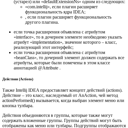
(устарел) или «defaultExtensionNs» одним из следующих:
«com.intellij», если плагин расширяет
функциональность ядра IDEA;
, если плагин расширяет функциональность
другого плагина.
если точка расширения объявлена с атрибутом
«interface», то в дочернем элементе необходимо указать
атрибут «implementation», значение которого – класс,
реализующий этот интерфейс;
если точка расширения объявлена с атрибутом
«beanClass», то дочерний элемент должен содержать все
атрибуты, которые были помечены в этом классе
аннотацией @Attribute .
Действия (Actions)
Также Intellij IDEA предоставляет концепт действий (actions).
Действие – это класс, наследуемый от AnAction, чей метод
actionPerformed() вызывается, когда выбран элемент меню или
кнопка тулбара.
Действия объединяются в группы, которые также могут
содержать вложенные группы. Группы действий могут быть
отображены как меню или тулбары. Подгруппы отображаются