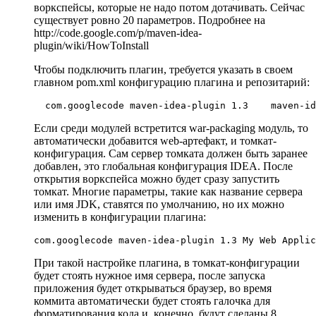
воркспейсы, которые не надо потом дотачивать. Сейчас
существует ровно 20 параметров. Подробнее на
http://code.google.com/p/maven-idea-
plugin/wiki/HowToInstall
Чтобы подключить плагин, требуется указать в своем
главном pom.xml конфигурацию плагина и репозитарий:
com.googlecode
maven-idea-plugin
1.3
maven-id
Если среди модулей встретится war-packaging модуль, то
автоматически добавится web-артефакт, и томкат-
конфигурация. Сам сервер томката должен быть заранее
добавлен, это глобальная конфигурация IDEA. После
открытия воркспейса можно будет сразу запустить
томкат. Многие параметры, такие как название сервера
или имя JDK, ставятся по умолчанию, но их можно
изменить в конфигурации плагина:
com.googlecode
maven-idea-plugin
1.3
My Web Applic
При такой настройке плагина, в томкат-конфигурации
будет стоять нужное имя сервера, после запуска
приложения будет открываться браузер, во время
коммита автоматически будет стоять галочка для
форматирования кода и, конечно, будут сделаны 8