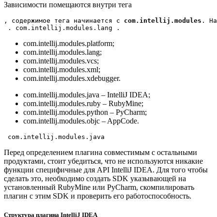
Зависимости помещаются внутри тега
, содержимое тега начинается с 
com.intellij.modules
. На
. 
com.intellij.modules.lang
 .
com.intellij.modules.platform;
com.intellij.modules.lang;
com.intellij.modules.vcs;
com.intellij.modules.xml;
com.intellij.modules.xdebugger.
com.intellij.modules.java – IntelliJ IDEA;
com.intellij.modules.ruby – RubyMine;
com.intellij.modules.python – PyCharm;
com.intellij.modules.objc – AppCode.
com.intellij.modules.java
Перед определением плагина совместимым с остальными
продуктами, стоит убедиться, что не используются никакие
функции специфичные для API IntelliJ IDEA. Для того чтобы
сделать это, необходимо создать SDK указывающей на
установленный RubyMine или PyCharm, скомпилировать
плагин с этим SDK и проверить его работоспособность.
Структура плагина IntelliJ IDEA