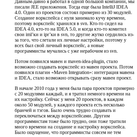
Давным-давно я работал в одной большой компании, мы
писали JEE приложения. Тогда еще была IntelliJ IDEA
4.0. Один из проектов состоял примерно из 30 модулей.
Создание воркспейса с нуля занимало кучу времени,
поэтому воркспейс хранился в svn. Кто-то сидел на
IDEA 4.0, кто-то на IDEA 5.0, и когда кто-то комитил
свои iml’ки и ipr’ки в svn, то другие жутко сердились из-
за того, что слетали их личные настройки, поэтому у
всех был свой личный воркспейс, а новые
программисты мучались с уже нерабочим из svn.
Потом появился мавен и maven-idea-plugin, стало
возможно создавать воркспейс из мавен проекта. Потом
появился плагин «Maven Integration»: интеграция мавена
и IDEA, стало возможно открывать сразу мавен проект.
В начале 2010 года у меня была пара проектов примерно
с 20 модулями каждый, и я тратил немного времени на
их настройку. Сейчас у меня 20 проектов, в каждом
около 50 модулей, у каждого проекта есть несколько
бранчей и тэгов. Было очень трудно создавать и
переключаться между воркспейсами. Другим
программистам тоже было трудно, они тоже тратили
много времени на создание и настройку воркспейса.
Было ощущение, что программисты совсем не тем