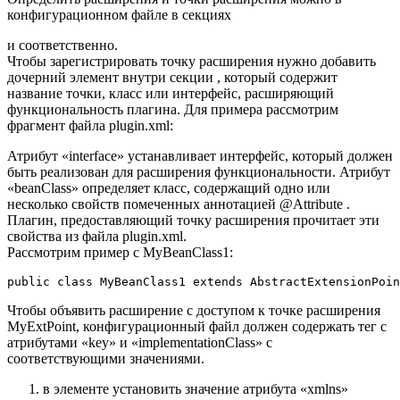
конфигурационном файле в секциях
и соответственно.
Чтобы зарегистрировать точку расширения нужно добавить
дочерний элемент внутри секции , который содержит
название точки, класс или интерфейс, расширяющий
функциональность плагина. Для примера рассмотрим
фрагмент файла plugin.xml:
Атрибут «interface» устанавливает интерфейс, который должен
быть реализован для расширения функциональности. Атрибут
«beanClass» определяет класс, содержащий одно или
несколько свойств помеченных аннотацией @Attribute .
Плагин, предоставляющий точку расширения прочитает эти
свойства из файла plugin.xml.
Рассмотрим пример с MyBeanClass1:
public class MyBeanClass1 extends AbstractExtensionPoin
Чтобы объявить расширение с доступом к точке расширения
MyExtPoint, конфигурационный файл должен содержать тег с
атрибутами «key» и «implementationClass» с
соответствующими значениями.
в элементе установить значение атрибута «xmlns»