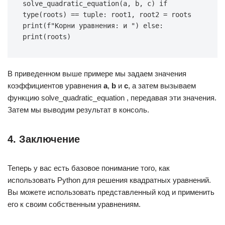
solve_quadratic_equation(a, b, c) if 
type(roots) == tuple: root1, root2 = roots 
print(f"Корни уравнения: и ") else: 
print(roots)
В приведенном выше примере мы задаем значения
коэффициентов уравнения
a
,
b
и
c
, а затем вызываем
функцию solve_quadratic_equation , передавая эти значения.
Затем мы выводим результат в консоль.
4. Заключение
Теперь у вас есть базовое понимание того, как
использовать Python для решения квадратных уравнений.
Вы можете использовать представленный код и применить
его к своим собственным уравнениям.