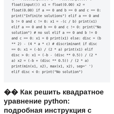
float(input()) x1 = float(0.00) x2 = 
float(0.00) if a == 0 and b == 0 and c == 0: 
print("Infinite solutions") elif a == 0 and 
b != 0 and c != 0: x1 = -(c / b) print(x1) 
elif a == 0 and b == 0 and c != 0: print("No 
solution") # no sol elif a == 0 and b != 0 
and c == 0: x1 = 0 print(x1) else: disc = (b 
** 2) - (4 * a * c) # discriminant if disc 
== 0: x1 = (-b) / (2 * a) print(x1) elif 
disc > 0: x1 = (-b - (disc ** 0.5)) / (2 * 
a) x2 = (-b + (disc ** 0.5)) / (2 * a) 
print(min(x1, x2), max(x1, x2), sep=' ') 
elif disc < 0: print("No solution")
�� Как решить квадратное
уравнение python:
подробная инструкция с