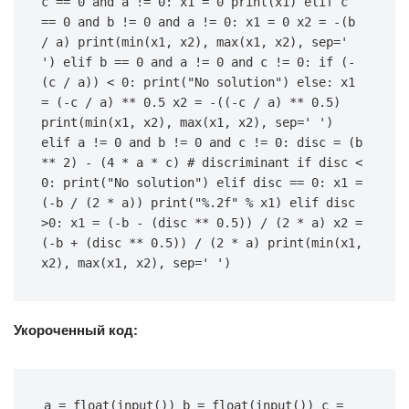
c == 0 and a != 0: x1 = 0 print(x1) elif c 
== 0 and b != 0 and a != 0: x1 = 0 x2 = -(b 
/ a) print(min(x1, x2), max(x1, x2), sep=' 
') elif b == 0 and a != 0 and c != 0: if (-
(c / a)) < 0: print("No solution") else: x1 
= (-c / a) ** 0.5 x2 = -((-c / a) ** 0.5) 
print(min(x1, x2), max(x1, x2), sep=' ') 
elif a != 0 and b != 0 and c != 0: disc = (b 
** 2) - (4 * a * c) # discriminant if disc < 
0: print("No solution") elif disc == 0: x1 = 
(-b / (2 * a)) print("%.2f" % x1) elif disc 
>0: x1 = (-b - (disc ** 0.5)) / (2 * a) x2 = 
(-b + (disc ** 0.5)) / (2 * a) print(min(x1, 
x2), max(x1, x2), sep=' ')
Укороченный код:
a = float(input()) b = float(input()) c = 