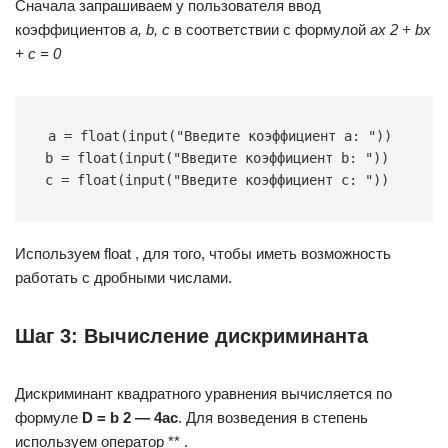
Сначала запрашиваем у пользователя ввод
коэффициентов
a, b, c
в соответствии с формулой
ax 2 + bx
+ c = 0
a = float(input("Введите коэффициент a: ")) 
b = float(input("Введите коэффициент b: ")) 
c = float(input("Введите коэффициент c: "))
Используем float , для того, чтобы иметь возможность
работать с дробными числами.
Шаг 3: Вычисление дискриминанта
Дискриминант квадратного уравнения вычисляется по
формуле
D = b 2 — 4ac
. Для возведения в степень
используем оператор ** .