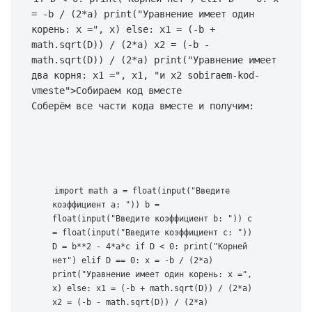
= -b / (2*a) print("Уравнение имеет один 
корень: x =", x) else: x1 = (-b + 
math.sqrt(D)) / (2*a) x2 = (-b - 
math.sqrt(D)) / (2*a) print("Уравнение имеет 
два корня: x1 =", x1, "и x2 sobiraem-kod-
vmeste">Собираем код вместе 
Соберём все части кода вместе и получим:
import math a = float(input("Введите 
коэффициент a: ")) b = 
float(input("Введите коэффициент b: ")) c 
= float(input("Введите коэффициент c: ")) 
D = b**2 - 4*a*c if D < 0: print("Корней 
нет") elif D == 0: x = -b / (2*a) 
print("Уравнение имеет один корень: x =", 
x) else: x1 = (-b + math.sqrt(D)) / (2*a) 
x2 = (-b - math.sqrt(D)) / (2*a) 