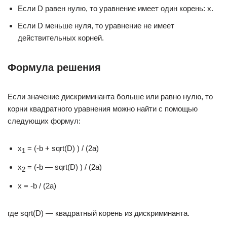
Если D равен нулю, то уравнение имеет один корень: x.
Если D меньше нуля, то уравнение не имеет
действительных корней.
Формула решения
Если значение дискриминанта больше или равно нулю, то
корни квадратного уравнения можно найти с помощью
следующих формул:
x
= (-b + sqrt(D) ) / (2a)
1
x
= (-b — sqrt(D) ) / (2a)
2
x = -b / (2a)
где sqrt(D) — квадратный корень из дискриминанта.