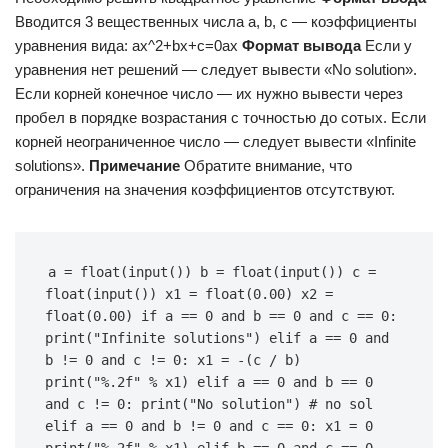
Вводится 3 вещественных числа a, b, c — коэффициенты
уравнения вида: ax^2+bx+c=0ax
Формат вывода
Если у
уравнения нет решений — следует вывести «No solution».
Если корней конечное число — их нужно вывести через
пробел в порядке возрастания с точностью до сотых. Если
корней неограниченное число — следует вывести «Infinite
solutions».
Примечание
Обратите внимание, что
ограничения на значения коэффициентов отсутствуют.
a = float(input()) b = float(input()) c = 
float(input()) x1 = float(0.00) x2 = 
float(0.00) if a == 0 and b == 0 and c == 0: 
print("Infinite solutions") elif a == 0 and 
b != 0 and c != 0: x1 = -(c / b) 
print("%.2f" % x1) elif a == 0 and b == 0 
and c != 0: print("No solution") # no sol 
elif a == 0 and b != 0 and c == 0: x1 = 0 