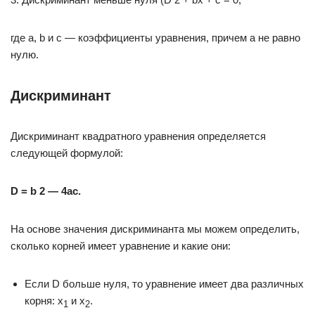
где a, b и c — коэффициенты уравнения, причем a не равно
нулю.
Дискриминант
Дискриминант квадратного уравнения определяется
следующей формулой:
D = b 2 — 4ac.
На основе значения дискриминанта мы можем определить,
сколько корней имеет уравнение и какие они:
Если D больше нуля, то уравнение имеет два различных
корня: x
и x
.
1
2