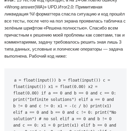
«Wrong answer(WA)» UPD.Итог2.0: Примитивная
ликвидация %f форматтера спасла ситуацию и код прошёл
все тесты, после чего на пол экрана проявилась табличка с
зелёным шрифтом «Решена полностью». Спасибо всем
причастным к решению моей проблемы как советами, так и
комментариями, задачу требовалось решить зная лишь 3
типа данных, условные и логические операторы — задача
выполнена. Рабочий код ниже:
a = float(input()) b = float(input()) c = 
float(input()) x1 = float(0.00) x2 = 
float(0.00) if a == 0 and b == 0 and c == 0: 
print("Infinite solutions") elif a == 0 and 
b != 0 and c != 0: x1 = -(c / b) print(x1) 
elif a == 0 and b == 0 and c != 0: print("No 
solution") # no sol elif a == 0 and b != 0 
and c == 0: x1 = 0 print(x1) elif b == 0 and 