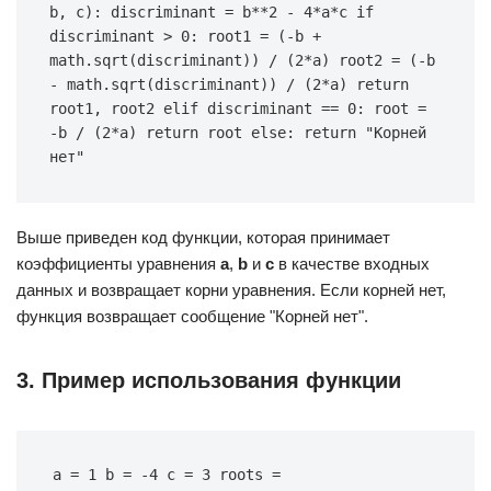
b, c): discriminant = b**2 - 4*a*c if 
discriminant > 0: root1 = (-b + 
math.sqrt(discriminant)) / (2*a) root2 = (-b 
- math.sqrt(discriminant)) / (2*a) return 
root1, root2 elif discriminant == 0: root = 
-b / (2*a) return root else: return "Корней 
нет"
Выше приведен код функции, которая принимает
коэффициенты уравнения
a
,
b
и
c
в качестве входных
данных и возвращает корни уравнения. Если корней нет,
функция возвращает сообщение "Корней нет".
3. Пример использования функции
a = 1 b = -4 c = 3 roots = 