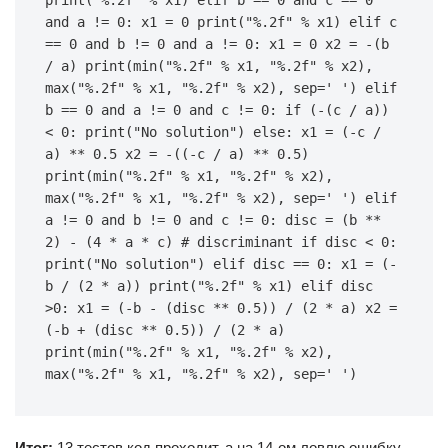
print("%.2f" % x1) elif b == 0 and c == 0 
and a != 0: x1 = 0 print("%.2f" % x1) elif c 
== 0 and b != 0 and a != 0: x1 = 0 x2 = -(b 
/ a) print(min("%.2f" % x1, "%.2f" % x2), 
max("%.2f" % x1, "%.2f" % x2), sep=' ') elif 
b == 0 and a != 0 and c != 0: if (-(c / a)) 
< 0: print("No solution") else: x1 = (-c / 
a) ** 0.5 x2 = -((-c / a) ** 0.5) 
print(min("%.2f" % x1, "%.2f" % x2), 
max("%.2f" % x1, "%.2f" % x2), sep=' ') elif 
a != 0 and b != 0 and c != 0: disc = (b ** 
2) - (4 * a * c) # discriminant if disc < 0: 
print("No solution") elif disc == 0: x1 = (-
b / (2 * a)) print("%.2f" % x1) elif disc 
>0: x1 = (-b - (disc ** 0.5)) / (2 * a) x2 = 
(-b + (disc ** 0.5)) / (2 * a) 
print(min("%.2f" % x1, "%.2f" % x2), 
max("%.2f" % x1, "%.2f" % x2), sep=' ')
Итог:
13 тестов код проходит, а на 14-ом ловлю ошибку