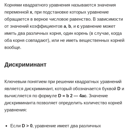
Корнями квадратного уравнения называются значения
переменной
x
, при подстановке которых уравнение
обращается в верное числовое равенство. В зависимости
от значений коэффициентов
a
,
b
, и
c
уравнение может
иметь два различных корня, один корень (в случае, когда
оба корня совпадают), или не иметь вещественных корней
вообще.
Дискриминант
Ключевым понятием при решении квадратных уравнений
является дискриминант, который обозначается буквой
D
и
вычисляется по формуле
D = b 2 — 4ac
. Значение
дискриминанта позволяет определить количество корней
уравнения:
Если
D > 0
, уравнение имеет два различных