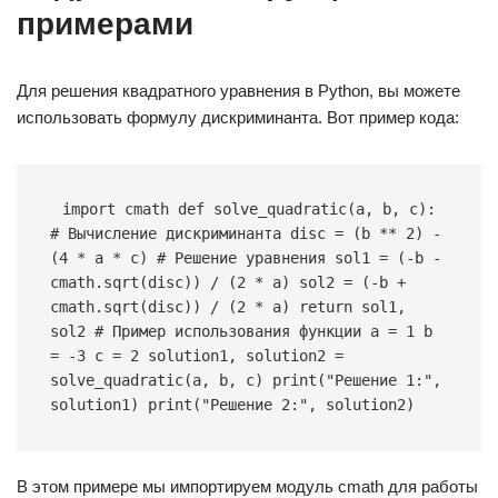
примерами
Для решения квадратного уравнения в Python, вы можете
использовать формулу дискриминанта. Вот пример кода:
import cmath def solve_quadratic(a, b, c): 
# Вычисление дискриминанта disc = (b ** 2) - 
(4 * a * c) # Решение уравнения sol1 = (-b - 
cmath.sqrt(disc)) / (2 * a) sol2 = (-b + 
cmath.sqrt(disc)) / (2 * a) return sol1, 
sol2 # Пример использования функции a = 1 b 
= -3 c = 2 solution1, solution2 = 
solve_quadratic(a, b, c) print("Решение 1:", 
solution1) print("Решение 2:", solution2)
В этом примере мы импортируем модуль cmath для работы