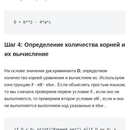
D = b**2 - 4*a*c
Шаг 4: Определение количества корней и
их вычисление
На основе значения дискриминанта
D
, определяем
количество корней уравнения и вычисляем их. Используем
конструкцию if - elif - else . Если объяснить простым языком,
то мы сначала проверяем первое условие if , если оно не
выполняется, то проверяем второе условие elif , если и оно
не выполняется выполняем код указанные в else .
if D < 0: print("Корней нет") elif D == 0: x 