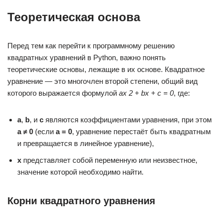
Теоретическая основа
Перед тем как перейти к программному решению
квадратных уравнений в Python, важно понять
теоретические основы, лежащие в их основе. Квадратное
уравнение — это многочлен второй степени, общий вид
которого выражается формулой
ax 2 + bx + c = 0
, где:
a
,
b
, и
c
являются коэффициентами уравнения, при этом
a ≠ 0
(если
a = 0
, уравнение перестаёт быть квадратным
и превращается в линейное уравнение),
x
представляет собой переменную или неизвестное,
значение которой необходимо найти.
Корни квадратного уравнения