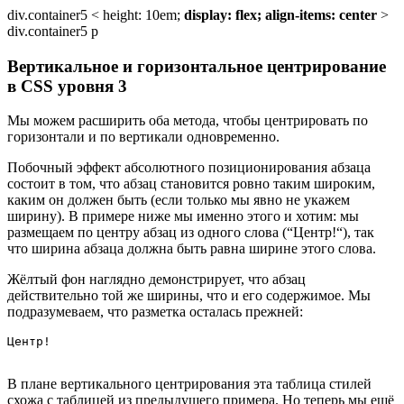
div.container5 < height: 10em;
display: flex;
align-items: center
>
div.container5 p
Вертикальное и горизонтальное центрирование
в CSS уровня 3
Мы можем расширить оба метода, чтобы центрировать по
горизонтали и по вертикали одновременно.
Побочный эффект абсолютного позиционирования абзаца
состоит в том, что абзац становится ровно таким широким,
каким он должен быть (если только мы явно не укажем
ширину). В примере ниже мы именно этого и хотим: мы
размещаем по центру абзац из одного слова (“Центр!“), так
что ширина абзаца должна быть равна ширине этого слова.
Жёлтый фон наглядно демонстрирует, что абзац
действительно той же ширины, что и его содержимое. Мы
подразумеваем, что разметка осталась прежней:
Центр!
В плане вертикального центрирования эта таблица стилей
схожа с таблицей из предыдущего примера. Но теперь мы ещё