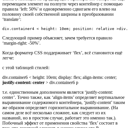
перемещаем элемент на полпути через контейнер с помощью
правила ‘left: 50%’ и одновременно сдвигаем его влево на
половину своей собственной ширины в преобразовании
‘translate’:
div.container4 < height: 10em; position: relative >div.
Следующий пример объясняет, зачем требуется правило
‘margin-right: -50%’.
Когда форматер CSS поддерживает ‘flex’, всё становится ещё
легче:
с этой таблицей стилей:
div.container6 < height: 10em; display: flex; align-items: center;
justify-content: center
> div.container6 p
т.е. единственным дополнением является ‘justify-content:
center’. Точно также, как ‘align-items’ определяет вертикальное
выравнивание содержимого контейнера, ‘justify-content’ таким
же образом определяет горизонтальное выравнивание. (На
самом деле всё несколько сложнее, как следует из их
названий, но в простом случае, работает это именно так.).
Побочный эффект от применения свойства ‘flex’ состоит в