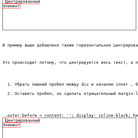
Центрированный
Элемент
В пример выше добавлено также горизонтальное центрирова
Это происходит потому, что центрируется 
весь текст
, а п
Убрать лишний пробел между div и началом inner , б
Оставить пробел, но сделать отрицательный margin-l
 .outer:before < content: ''; display: inline-block; h
Центрированный
Элемент