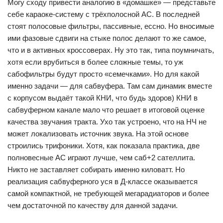
Могу сходу привести аналогию в «домашке» — представьте
себе караоке-систему с трёхполосной АС. В последней
стоят полосовые фильтры, пассивные, ессно. Но вносимые
ими фазовые сдвиги на стыке полос делают то же самое,
что и в активных кроссоверах. Ну это так, типа поумничать,
хотя если врубиться в более сложные темы, то уж
сабофильтры будут просто «семечками». Но для какой
именно задачи — для сабвуфера. Там сам динамик вместе
с корпусом выдаёт такой КНИ, что будь здоров) КНИ в
сабвуферном канале мало что решает в итоговой оценке
качества звучания тракта. Ухо так устроено, что на НЧ не
может локализовать источник звука. На этой основе
строились трифоники. Хотя, как показала практика, две
полновесные АС играют лучше, чем саб+2 сателлита.
Никто не заставляет собирать именно киловатт. Но
реализация сабвуферного уся в Д-классе оказывается
самой компактной, не требующей мегарадиаторов и более
чем достаточной по качеству для данной задачи.