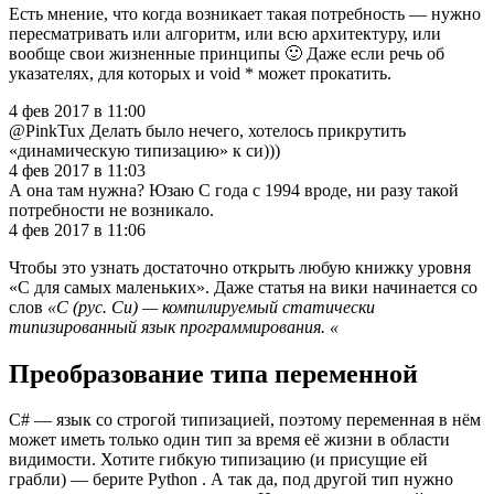
Есть мнение, что когда возникает такая потребность — нужно
пересматривать или алгоритм, или всю архитектуру, или
вообще свои жизненные принципы 🙂 Даже если речь об
указателях, для которых и void * может прокатить.
4 фев 2017 в 11:00
@PinkTux Делать было нечего, хотелось прикрутить
«динамическую типизацию» к си)))
4 фев 2017 в 11:03
А она там нужна? Юзаю С года с 1994 вроде, ни разу такой
потребности не возникало.
4 фев 2017 в 11:06
Чтобы это узнать достаточно открыть любую книжку уровня
«C для самых маленьких». Даже статья на вики начинается со
слов
«C (рус. Си) — компилируемый статически
типизированный язык программирования. «
Преобразование типа переменной
C# — язык со строгой типизацией, поэтому переменная в нём
может иметь только один тип за время её жизни в области
видимости. Хотите гибкую типизацию (и присущие ей
грабли) — берите Python . А так да, под другой тип нужно