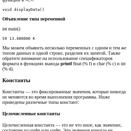
void displayData()
Объявление типа переменной
int main()
59 13.480000 K
Мы можем объявить несколько переменных с одним и тем же
типом данных в одной строке, разделив их запятой. Также
обратите внимание на использование спецификаторов
формата в функциях вывода
printf
float (% f) и char (% c) и int
(% d).
Константы
Константы — это фиксированные значения, которые никогда
не меняются во время выполнения программы. Ниже
приведены различные типы констант:
Целочисленные константы
Целочисленная константа — это не что иное, как значение,
состоящее из цифр или цифр. Эти значения никогда не