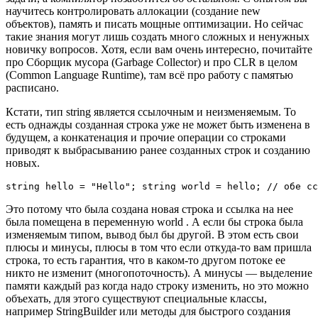
научитесь контролировать аллокации (создание new
объектов), память и писать мощные оптимизации. Но сейчас
такие знания могут лишь создать много сложных и ненужных
новичку вопросов. Хотя, если вам очень интересно, почитайте
про Сборщик мусора (Garbage Collector) и про CLR в целом
(Common Language Runtime), там всё про работу с памятью
расписано.
Кстати, тип string является ссылочным и неизменяемым. То
есть однажды созданная строка уже не может быть изменена в
будущем, а конкатенация и прочие операции со строками
приводят к выбрасыванию ранее созданных строк и созданию
новых.
string hello = "Hello"; string world = hello; // обе сс
Это потому что была создана новая строка и ссылка на нее
была помещена в переменную world . А если бы строка была
изменяемым типом, вывод был бы другой. В этом есть свои
плюсы и минусы, плюсы в том что если откуда-то вам пришла
строка, то есть гарантия, что в каком-то другом потоке ее
никто не изменит (многопоточность). А минусы — выделение
памяти каждый раз когда надо строку изменить, но это можно
объехать, для этого существуют специальные классы,
например StringBuilder или методы для быстрого создания