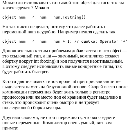
Можно ли использовать тот самой тип object для того что вы
хотите сделать? Можно.
object num = 4; num = num.ToString();
Но так никто не делает, потому что далее работать с
переменной num неудобно. Например нельзя сделать так.
object num = 4; num = num + 1; // ошибка: Operator '+' 
Дополнительно к этим проблемам добавляется то что object —
это ссылочный тип, а int — значимый, компилятор создаст
обертку вокруг int (boxing) и код получится неоптимальный.
Поэтому следует использовать явные конкретные типы, так
будет работать быстрее.
Кстати для значимых типов вроде int при присваивании не
выделяется память на безусловной основе. Скорей всего после
компиляции переменная будет жить только в регистре
процессора или же место под её хранения будет выделено в
стеке, это происходит очень быстро и не требует
последующей сборки мусора.
Другими словами, не стоит переживать, что вы создаете
новые переменные. Компилятор очень умный, вот вам
пример: