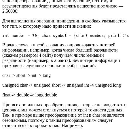
явное преобразование данных к типу double, поэтому и
результат деления будет представлять вещественное число —
2.50000.
Для выполнения операции приведении в скобках указывается
тот тип, к которому надо привести значение:
int number = 70; char symbol = (char) number; printf("s
В ряде случаев преобразования сопровождаются потерей
информации, например, когда числа большей разрядности
(скажем размером 4 байт) получаем число меньшей
разрядности (например, в 2 байта). Без потери информации
проходят следующие цепочки преобразований:
char -> short -> int -> long
unsigned char -> unsigned short -> unsigned int -> unsigned long
float -> double -> long double
При всех остальных преобразованиях, которые не входят в эти
цепочки, мы можем столкнуться с потерей точности данных.
Так, в примере выше преобразование от int к char не является
безопасным, поэтому к таким преобразованиям следует
относиться с осторожностью. Например: