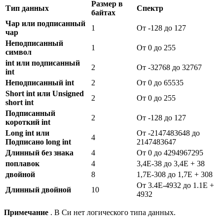
Размер в
Тип данных
Спектр
байтах
Чар или подписанный
1
От -128 до 127
чар
Неподписанный
1
От 0 до 255
символ
int или подписанный
2
От -32768 до 32767
int
Неподписанный int
2
От 0 до 65535
Short int или Unsigned
2
От 0 до 255
short int
Подписанный
2
От -128 до 127
короткий int
Long int или
От -2147483648 до
4
Подписано long int
2147483647
Длинный без знака
4
От 0 до 4294967295
поплавок
4
3,4E-38 до 3,4E + 38
двойной
8
1,7E-308 до 1,7E + 308
От 3.4E-4932 до 1.1E +
Длинный двойной
10
4932
Примечание
. В Си нет логического типа данных.