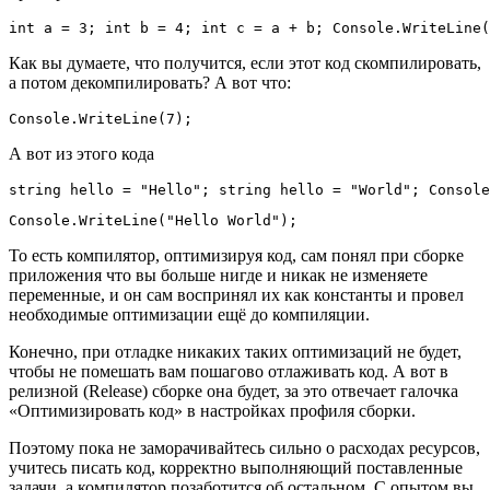
int a = 3; int b = 4; int c = a + b; Console.WriteLine(
Как вы думаете, что получится, если этот код скомпилировать,
а потом декомпилировать? А вот что:
Console.WriteLine(7);
А вот из этого кода
string hello = "Hello"; string hello = "World"; Console
Console.WriteLine("Hello World");
То есть компилятор, оптимизируя код, сам понял при сборке
приложения что вы больше нигде и никак не изменяете
переменные, и он сам воспринял их как константы и провел
необходимые оптимизации ещё до компиляции.
Конечно, при отладке никаких таких оптимизаций не будет,
чтобы не помешать вам пошагово отлаживать код. А вот в
релизной (Release) сборке она будет, за это отвечает галочка
«Оптимизировать код» в настройках профиля сборки.
Поэтому пока не заморачивайтесь сильно о расходах ресурсов,
учитесь писать код, корректно выполняющий поставленные
задачи, а компилятор позаботится об остальном. С опытом вы