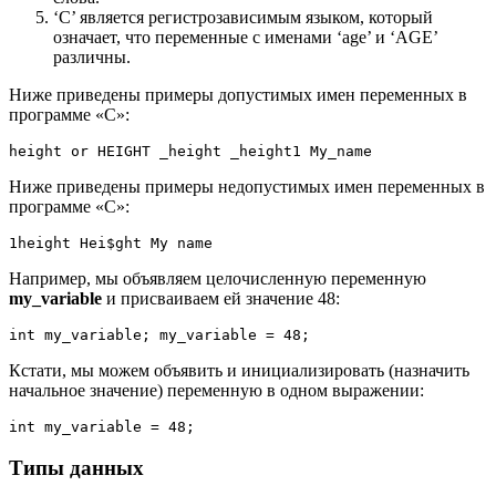
‘C’ является регистрозависимым языком, который
означает, что переменные с именами ‘age’ и ‘AGE’
различны.
Ниже приведены примеры допустимых имен переменных в
программе «C»:
height or HEIGHT _height _height1 My_name
Ниже приведены примеры недопустимых имен переменных в
программе «C»:
1height Hei$ght My name
Например, мы объявляем целочисленную переменную
my_variable
и присваиваем ей значение 48:
int my_variable; my_variable = 48;
Кстати, мы можем объявить и инициализировать (назначить
начальное значение) переменную в одном выражении:
int my_variable = 48;
Типы данных