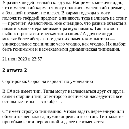
У разных людей разный склад ума. Например, мне очевидно,
что в маленький карман я могу положить маленький предмет,
а большой предмет не влезет. В карман одежды я могу
положить твёрдый предмет, а жидкость туда наливать не стоит
— протечёт. Аналогично, мне очевидно, что разные объекты в
памяти компьютера занимают разную память. Так что мой
выбор: строгая статическая типизация. / А другие люди
мыслят более абстрактно: для них память компьютера —
универсальное хранилище чего угодно, как угодно. Их выбор:
̶б̶ы̶т̶ь̶ ̶г̶о̶н̶и̶м̶ы̶м̶и̶ ̶и̶ ̶н̶а̶с̶м̶е̶х̶а̶е̶м̶ы̶м̶и̶ динамическая типизация.
21 июн 2023 в 23:57
2 ответа 2
Сортировка: Сброс на вариант по умолчанию
В C# всё имеет тип. Типы могут наследоваться друг от друга,
самый старший тип, от которого логически наследуются все
остальные типы — это object .
C# имеет строгую типизацию. Чтобы задать переменную или
объявить член класса, нужно определить её тип. Тип задается
при объявлении переменной и далее не изменяется.