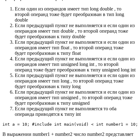
Если один из операндов имеет тип long double , то
второй операнд тоже будет преобразован в тип long
double
Если предыдущий пункт не выполняется и если один из
операндов имеет тип double , то второй операнд тоже
будет преобразован к типу double
Если предыдущий пункт не выполняется и если один из
операндов имеет тип float , то второй операнд тоже
будет преобразован к типу float
Если предыдущий пункт не выполняется и если один из
операндов имеет тип unsigned long int , то второй
операнд тоже будет преобразован к типу unsigned long int
Если предыдущий пункт не выполняется и если один из
операндов имеет тип long , то второй операнд тоже
будет преобразован к типу long
Если предыдущий пункт не выполняется и если один из
операндов имеет тип unsigned , то второй операнд тоже
будет преобразован к типу unsigned
Если предыдущий пункт не выполняется то оба
операнда приводятся к типу int
int a = 10; #include int main(void) < int number1 = 10;
В выражении number1 + number2 число number2 представляет