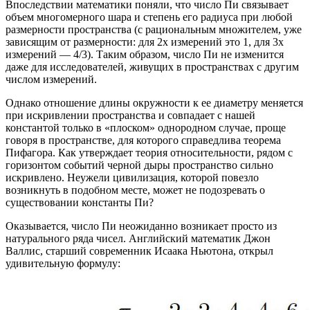
Впоследствии математики поняли, что число Пи связывает
объем многомерного шара и степень его радиуса при любой
размерности пространства (с рациональным множителем, уже
зависящим от размерности: для 2х измерений это 1, для 3х
измерений — 4/3). Таким образом, число Пи не изменится
даже для исследователей, живущих в пространствах с другим
числом измерений.
Однако отношение длины окружности к ее диаметру меняется
при искривлении пространства и совпадает с нашей
константой только в «плоском» однородном случае, проще
говоря в пространстве, для которого справедлива теорема
Пифагора. Как утверждает теория относительности, рядом с
горизонтом событий черной дыры пространство сильно
искривлено. Неужели цивилизация, которой повезло
возникнуть в подобном месте, может не подозревать о
существовании константы Пи?
Оказывается, число Пи неожиданно возникает просто из
натурального ряда чисел. Английский математик Джон
Валлис, старший современник Исаака Ньютона, открыл
удивительную формулу: