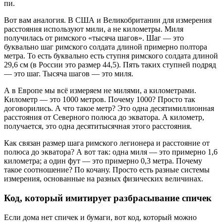
пи.
Вот вам аналогия. В США и Великобритании для измерения
расстояния используют мили, а не километры. Миля
получилась от римского «тысяча шагов». Шаг — это
буквально шаг римского солдата длиной примерно полтора
метра. То есть буквально есть ступня римского солдата длиной
29,6 см (в России это размер 44,5). Пять таких ступней подряд
— это шаг. Тысяча шагов — это миля.
А в Европе мы всё измеряем не милями, а километрами.
Километр — это 1000 метров. Почему 1000? Просто так
договорились. А что такое метр? Это одна десятимиллионная
расстояния от Северного полюса до экватора. А километр,
получается, это одна десятитысячная этого расстояния.
Как связан размер шага римского легионера и расстояние от
полюса до экватора? А вот так: одна миля — это примерно 1,6
километра; а один фут — это примерно 0,3 метра. Почему
такое соотношение? По кочану. Просто есть разные системы
измерения, основанные на разных физических величинах.
Код, который имитирует разбрасывание спичек
Если дома нет спичек и бумаги, вот код, который можно