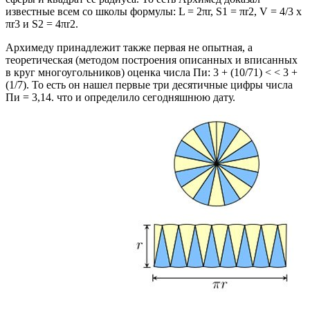
известные всем со школы формулы: L = 2πr, S1 = πr2, V = 4/3 x
πr3 и S2 = 4πr2.
Архимеду принадлежит также первая не опытная, а
теоретическая (методом построения описанных и вписанных
в круг многоугольников) оценка числа Пи: 3 + (10/71) < < 3 +
(1/7). То есть он нашел первые три десятичные цифры числа
Пи = 3,14. что и определило сегодняшнюю дату.