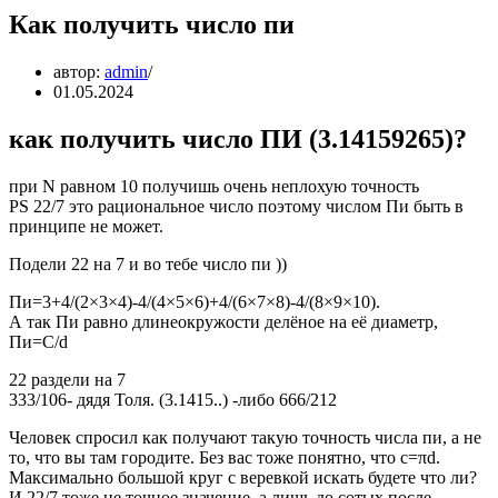
Как получить число пи
автор:
admin
01.05.2024
как получить число ПИ (3.14159265)?
при N равном 10 получишь очень неплохую точность
PS 22/7 это рациональное число поэтому числом Пи быть в
принципе не может.
Подели 22 на 7 и во тебе число пи ))
Пи=3+4/(2×3×4)-4/(4×5×6)+4/(6×7×8)-4/(8×9×10).
А так Пи равно длинеокружости делёное на её диаметр,
Пи=C/d
22 раздели на 7
333/106- дядя Толя. (3.1415..) -либо 666/212
Человек спросил как получают такую точность числа пи, а не
то, что вы там городите. Без вас тоже понятно, что с=πd.
Максимально большой круг с веревкой искать будете что ли?
И 22/7 тоже не точное значение, а лишь до сотых после