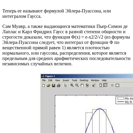
Теперь ее называют формулой Эйлера-Пуассона, или
интегралом Гаусса.
Сам Муавр, а также выдающиеся математики Пьер-Симон де
Лаплас и Карл Фридрих Гаусс в разной степени общности и
строгости доказали, что функция Φ(x) = e-x2/2/√2 (из формулы
Эйлера-Пуассона следует, что интеграл от функции Φ по
вещественной прямой равен 1) является плотностью
нормального, или гауссова, распределения, которое является
предельным для средних арифметических последовательности
независимых случайных величин.