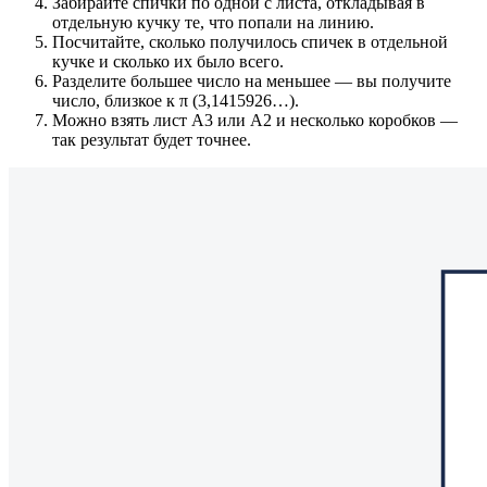
Забирайте спички по одной с листа, откладывая в
отдельную кучку те, что попали на линию.
Посчитайте, сколько получилось спичек в отдельной
кучке и сколько их было всего.
Разделите большее число на меньшее — вы получите
число, близкое к π (3,1415926…).
Можно взять лист А3 или А2 и несколько коробков —
так результат будет точнее.