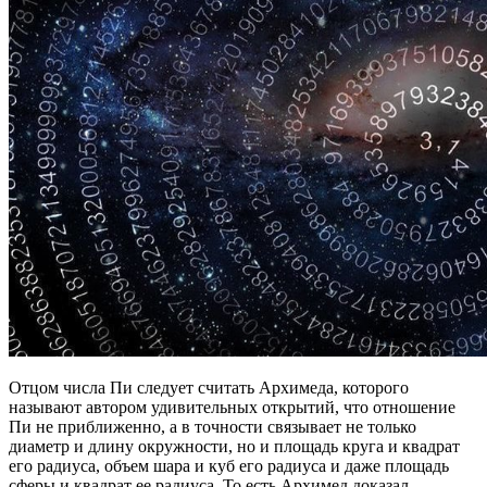
Отцом числа Пи следует считать Архимеда, которого
называют автором удивительных открытий, что отношение
Пи не приближенно, а в точности связывает не только
диаметр и длину окружности, но и площадь круга и квадрат
его радиуса, объем шара и куб его радиуса и даже площадь
сферы и квадрат ее радиуса. То есть Архимед доказал