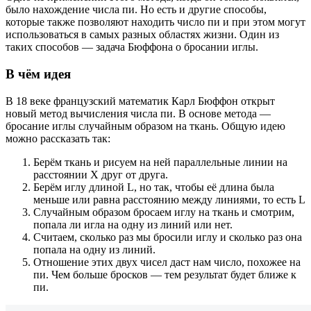
было нахождение числа пи. Но есть и другие способы,
которые также позволяют находить число пи и при этом могут
использоваться в самых разных областях жизни. Один из
таких способов — задача Бюффона о бросании иглы.
В чём идея
В 18 веке французский математик Карл Бюффон открыт
новый метод вычисления числа пи. В основе метода —
бросание иглы случайным образом на ткань. Общую идею
можно рассказать так:
Берём ткань и рисуем на ней параллельные линии на
расстоянии X друг от друга.
Берём иглу длиной L, но так, чтобы её длина была
меньше или равна расстоянию между линиями, то есть L
Случайным образом бросаем иглу на ткань и смотрим,
попала ли игла на одну из линий или нет.
Считаем, сколько раз мы бросили иглу и сколько раз она
попала на одну из линий.
Отношение этих двух чисел даст нам число, похожее на
пи. Чем больше бросков — тем результат будет ближе к
пи.