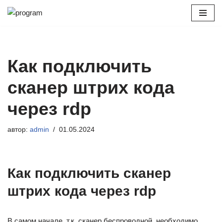
Перейти
к
содержимому
Как подключить
сканер штрих кода
через rdp
автор:
admin
01.05.2024
Как подключить сканер
штрих кода через rdp
В самом начале, т.к. сканер беспроводной, необходимо