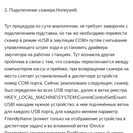
2. Подключение сканера Honeywell.
Тут процедура по сути аналогичная, не требует заморочек с
подключением подставки, но так же необходимо перевести
сканер в режим «USB в эмуляции COM» путём считывание
управляющего штрих кода и установить драйвера
эмулятора на рабочих станциях. Тут возникла другая
проблема в связи с тем, что сканеры переключаются между
компьютером кассы и приёмке, при возвращении сканера на
место слетает установленный в диспетчере устройств
номер COM-порта. Сейчас реализовано следующее, сканер
был определен во всех USB портах, далее в ветке реестра
HKEY_LOCAL_MACHINE\SYSTEM\CurrentControlSet\Enum\
USB\ находим нужное устройство, в нем подчинённые ветки
для каждого USB порта, для каждого меняем параметр
FriendlyName (влияет только на отображение устройства в
диспетчере задач) и во вложенной ветке \Device
Parameters\ меняем параметр PortName на нужный номер