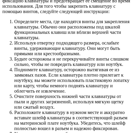
фиксацию клавиатуры и предотвращает ее смещение во время
использования. Для того чтобы закрепить клавиатуру с
помощью винтов, следуйте следующей инструкции:
Определите места, где находятся винты для закрепления
клавиатуры. Обычно они расположены под шкалой
функциональных клавиш или вблизи верхней части
клавиатуры.
Используя отвертку подходящего размера, ослабьте
винты, удерживающие клавиатуру. Они могут быть
прямыми или крестообразными.
Будьте осторожны и не перекручивайте винты слишком
сильно, чтобы не повредить клавиатуру или ноутбук.
Поднимите клавиатуру, осторожно вытягивая ее из
замковых пазов. Если клавиатура плотно прилегает к
ноутбуку, вы можете использовать пластиковую лопатку
или карту, чтобы немного поднять клавиатуру и
облегчить ее извлечение.
Очистите поверхность нижней части клавиатуры от
пыли и других загрязнений, используя мягкую щетку
или сжатый воздух.
Расположите клавиатуру в нужном месте и аккуратно
вставьте шлейф клавиатуры в соответствующий разъем
на материнской плате ноутбука. Убедитесь, что шлейф
полностью вошел в разъем и надежно фиксирован.