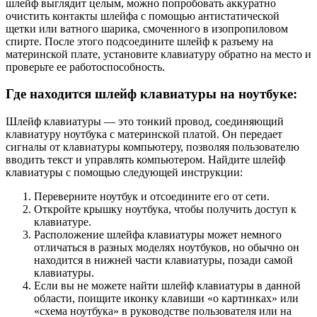
шлейф выглядит целым, можно попробовать аккуратно
очистить контакты шлейфа с помощью антистатической
щетки или ватного шарика, смоченного в изопропиловом
спирте. После этого подсоедините шлейф к разъему на
материнской плате, установите клавиатуру обратно на место и
проверьте ее работоспособность.
Где находится шлейф клавиатуры на ноутбуке:
Шлейф клавиатуры — это тонкий провод, соединяющий
клавиатуру ноутбука с материнской платой. Он передает
сигналы от клавиатуры компьютеру, позволяя пользователю
вводить текст и управлять компьютером. Найдите шлейф
клавиатуры с помощью следующей инструкции:
Переверните ноутбук и отсоедините его от сети.
Откройте крышку ноутбука, чтобы получить доступ к
клавиатуре.
Расположение шлейфа клавиатуры может немного
отличаться в разных моделях ноутбуков, но обычно он
находится в нижней части клавиатуры, позади самой
клавиатуры.
Если вы не можете найти шлейф клавиатуры в данной
области, поищите иконку клавиши «о картинках» или
«схема ноутбука» в руководстве пользователя или на