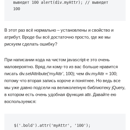
выведет 100 alert(div.myAttr); // выведет 
100
В этот раз всё нормально – установлены и свойство и
атрибут. Вроде бы всё достаточно просто, где же мы
рискуем сделать ошибку?
При написании кода на чистом javascript-е это очень
маловероятно. Вряд ли кому-то из вас больше нравится
писать div.setAttribute(‘myAttr’, 100); чем div.myAttr = 100;
потому что вторая запись короче и понятнее. Но ведь все
мы уже давно подсели на великолепную библиотеку jQuery,
в котором есть очень удобная функция attr. Давайте ею
воспользуемся:
$('.bold').attr('myAttr', '100');