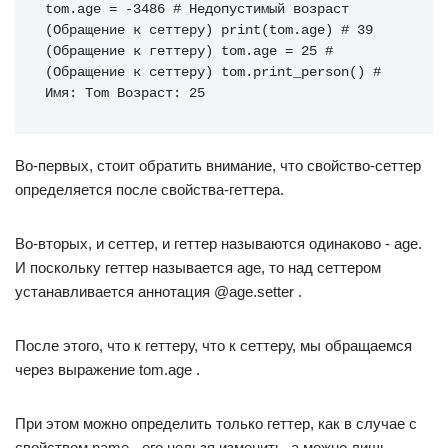
tom.age = -3486 # Недопустимый возраст 
(Обращение к сеттеру) print(tom.age) # 39 
(Обращение к геттеру) tom.age = 25 # 
(Обращение к сеттеру) tom.print_person() # 
Имя: Tom Возраст: 25
Во-первых, стоит обратить внимание, что свойство-сеттер
определяется после свойства-геттера.
Во-вторых, и сеттер, и геттер называются одинаково - age.
И поскольку геттер называется age, то над сеттером
устанавливается аннотация @age.setter .
После этого, что к геттеру, что к сеттеру, мы обращаемся
через выражение tom.age .
При этом можно определить только геттер, как в случае с
свойством name - его нельзя изменить, а можно лишь