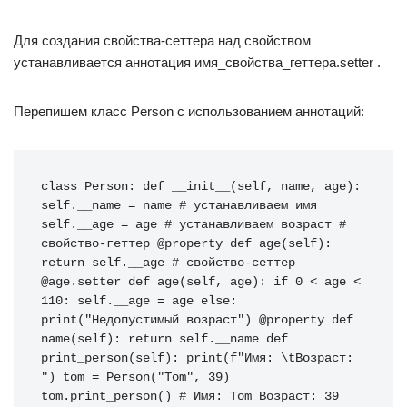
Для создания свойства-сеттера над свойством
устанавливается аннотация имя_свойства_геттера.setter .
Перепишем класс Person с использованием аннотаций:
class Person: def __init__(self, name, age): 
self.__name = name # устанавливаем имя 
self.__age = age # устанавливаем возраст # 
свойство-геттер @property def age(self): 
return self.__age # свойство-сеттер 
@age.setter def age(self, age): if 0 < age < 
110: self.__age = age else: 
print("Недопустимый возраст") @property def 
name(self): return self.__name def 
print_person(self): print(f"Имя: \tВозраст: 
") tom = Person("Tom", 39) 
tom.print_person() # Имя: Tom Возраст: 39 