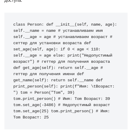
доступа:
class Person: def __init__(self, name, age): 
self.__name = name # устанавливаем имя 
self.__age = age # устанавливаем возраст # 
сеттер для установки возраста def 
set_age(self, age): if 0 < age < 110: 
self.__age = age else: print("Недопустимый 
возраст") # геттер для получения возраста 
def get_age(self): return self.__age # 
геттер для получения имени def 
get_name(self): return self.__name def 
print_person(self): print(f"Имя: \tВозраст: 
") tom = Person("Tom", 39) 
tom.print_person() # Имя: Tom Возраст: 39 
tom.set_age(-3486) # Недопустимый возраст 
tom.set_age(25) tom.print_person() # Имя: 
Tom Возраст: 25