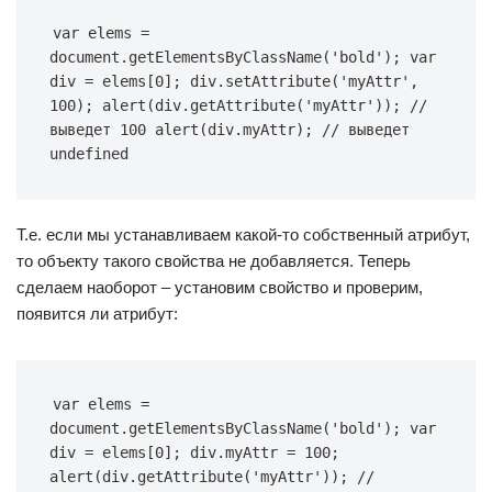
var elems = 
document.getElementsByClassName('bold'); var 
div = elems[0]; div.setAttribute('myAttr', 
100); alert(div.getAttribute('myAttr')); // 
выведет 100 alert(div.myAttr); // выведет 
undefined
Т.е. если мы устанавливаем какой-то собственный атрибут,
то объекту такого свойства не добавляется. Теперь
сделаем наоборот – установим свойство и проверим,
появится ли атрибут:
var elems = 
document.getElementsByClassName('bold'); var 
div = elems[0]; div.myAttr = 100; 
alert(div.getAttribute('myAttr')); // 