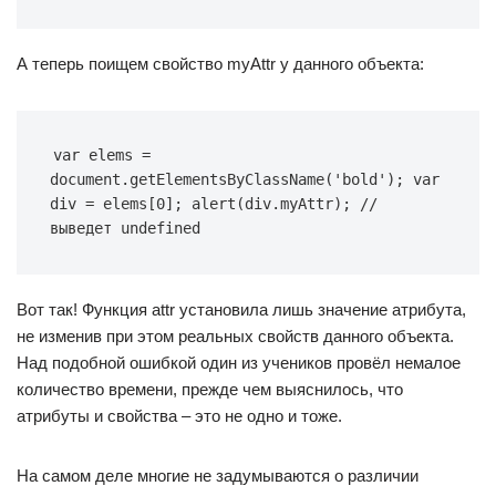
А теперь поищем свойство myAttr у данного объекта:
var elems = 
document.getElementsByClassName('bold'); var 
div = elems[0]; alert(div.myAttr); // 
выведет undefined
Вот так! Функция attr установила лишь значение атрибута,
не изменив при этом реальных свойств данного объекта.
Над подобной ошибкой один из учеников провёл немалое
количество времени, прежде чем выяснилось, что
атрибуты и свойства – это не одно и тоже.
На самом деле многие не задумываются о различии