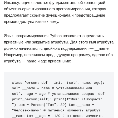
Инкапсуляция является фундаментальной концепцией
объектно-ориентированного программирования, которая
предполагает скрытие функционала и предотвращение
прямого доступа извне к нему.
Язык программирования Python позволяет определить
приватные или закрытые атрибуты. Для этого имя атрибута
должно начинаться с двойного подчеркивания — __name .
Например, перепишем предыдущую программу, сделав оба
атрибута — name и age приватными:
class Person: def __init__(self, name, age): 
self.__name = name # устанавливаем имя 
self.__age = age # устанавливаем возраст def 
print_person(self): print(f"Имя: \tВозраст: 
") tom = Person("Tom", 39) tom.__name = 
"Человек-паук" # пытаемся изменить атрибут 
__name tom.__age = -129 # пытаемся изменить 