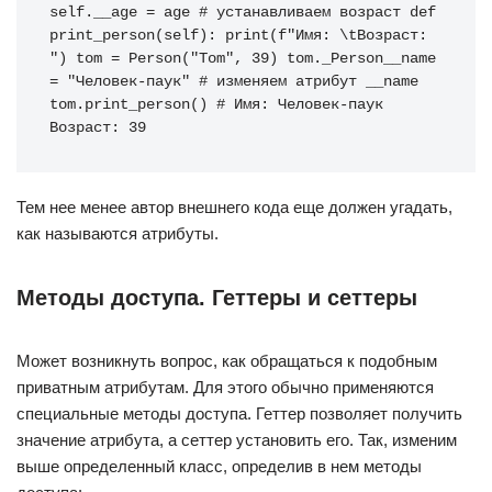
self.__age = age # устанавливаем возраст def 
print_person(self): print(f"Имя: \tВозраст: 
") tom = Person("Tom", 39) tom._Person__name 
= "Человек-паук" # изменяем атрибут __name 
tom.print_person() # Имя: Человек-паук 
Возраст: 39
Тем нее менее автор внешнего кода еще должен угадать,
как называются атрибуты.
Методы доступа. Геттеры и сеттеры
Может возникнуть вопрос, как обращаться к подобным
приватным атрибутам. Для этого обычно применяются
специальные методы доступа. Геттер позволяет получить
значение атрибута, а сеттер установить его. Так, изменим
выше определенный класс, определив в нем методы