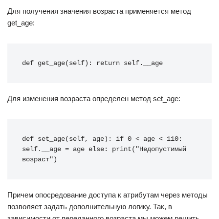
Для получения значения возраста применяется метод
get_age:
def get_age(self): return self.__age
Для изменения возраста определен метод set_age:
def set_age(self, age): if 0 < age < 110: 
self.__age = age else: print("Недопустимый 
возраст")
Причем опосредование доступа к атрибутам через методы
позволяет задать дополнительную логику. Так, в
зависимости от переданного возраста мы можем решить,