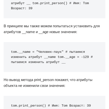
атрибут __ tom.print_person() # Имя: Tom 
Возраст: 39
В принципе мы также можем попытаться установить для
атрибутов __name и __age новые значения:
tom.__name = "Человек-паук" # пытаемся 
изменить атрибут __name tom.__age = -129 # 
пытаемся изменить атрибут __
Но вывод метода print_person покажет, что атрибуты
объекта не изменили свои значения:
tom.print_person() # Имя: Tom Возраст: 39