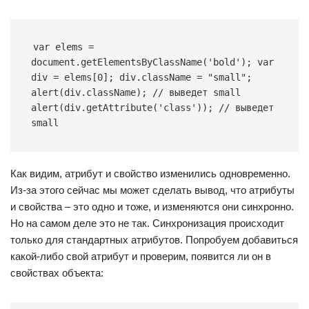
var elems = 
document.getElementsByClassName('bold'); var 
div = elems[0]; div.className = "small"; 
alert(div.className); // выведет small 
alert(div.getAttribute('class')); // выведет 
small
Как видим, атрибут и свойство изменились одновременно.
Из-за этого сейчас мы может сделать вывод, что атрибуты
и свойства – это одно и тоже, и изменяются они синхронно.
Но на самом деле это не так. Синхронизация происходит
только для стандартных атрибутов. Попробуем добавиться
какой-либо свой атрибут и проверим, появится ли он в
свойствах объекта: