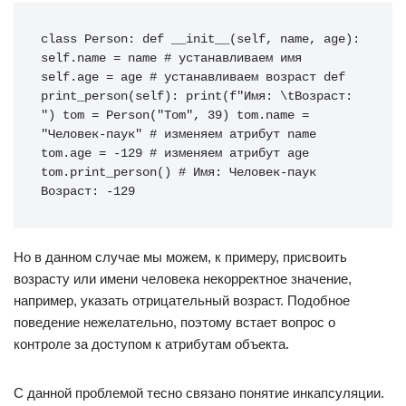
class Person: def __init__(self, name, age): 
self.name = name # устанавливаем имя 
self.age = age # устанавливаем возраст def 
print_person(self): print(f"Имя: \tВозраст: 
") tom = Person("Tom", 39) tom.name = 
"Человек-паук" # изменяем атрибут name 
tom.age = -129 # изменяем атрибут age 
tom.print_person() # Имя: Человек-паук 
Возраст: -129
Но в данном случае мы можем, к примеру, присвоить
возрасту или имени человека некорректное значение,
например, указать отрицательный возраст. Подобное
поведение нежелательно, поэтому встает вопрос о
контроле за доступом к атрибутам объекта.
С данной проблемой тесно связано понятие инкапсуляции.